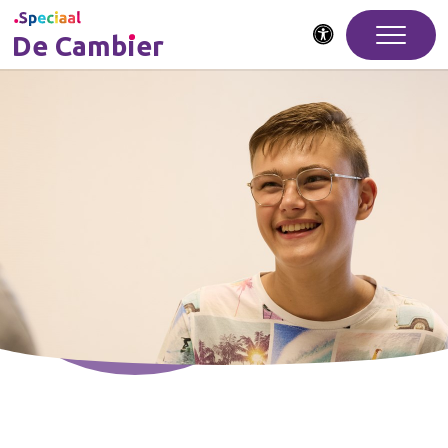
De Cambier
Toegankelijkheid
De Cambier staat bekend als
“gewoon speciaal”.
Een school waar iedereen
kan schitteren op zijn eigen
manier en met plezier werkt
aan groei.